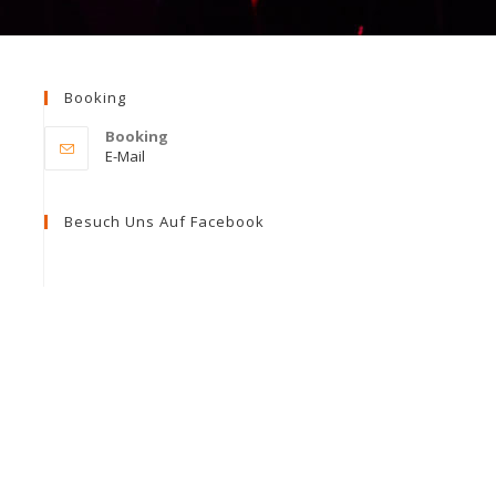
Booking
Booking
Opens
E-Mail
in
your
application
Besuch Uns Auf Facebook